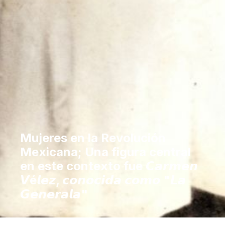
Mujeres en la Revolución
Mexicana; ​Una figura central
en este contexto fue 𝘾𝙖𝙧𝙢𝙚𝙣
𝙑é𝙡𝙚𝙯, 𝙘𝙤𝙣𝙤𝙘𝙞𝙙𝙖 𝙘𝙤𝙢𝙤 "𝙇𝙖
𝙂𝙚𝙣𝙚𝙧𝙖𝙡𝙖"