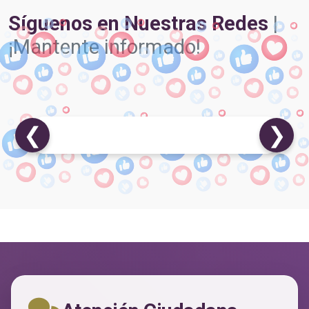
Síguenos en Nuestras Redes
|
¡Mantente informado!
❮
❯