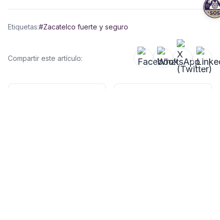
Etiquetas:
#Zacatelco fuerte y seguro
Compartir este artículo:
Anterior
Siguiente
Fundación de
Fachada de
Zacatelco, La
nuestra parroquia
fotografía es de
de Santa Inés de
1940.
1930