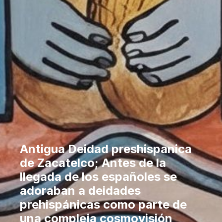
Antigua Deidad preshispanica
de Zacatelco; Antes de la
llegada de los españoles se
adoraban a deidades
prehispánicas como parte de
una compleja cosmovisión