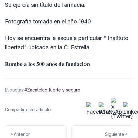
Se ejercía sin título de farmacia.
Fotografía tomada en el año 1940
Hoy se encuentra la escuela particular " Instituto
libertad" ubicada en la C. Estrella.
𝐑𝐮𝐦𝐛𝐨 𝐚 𝐥𝐨𝐬 𝟓𝟎𝟎 𝐚ñ𝐨𝐬 𝐝𝐞 𝐟𝐮𝐧𝐝𝐚𝐜𝐢ó𝐧
Etiquetas:
#Zacatelco fuerte y seguro
Compartir este artículo:
Anterior
Siguiente