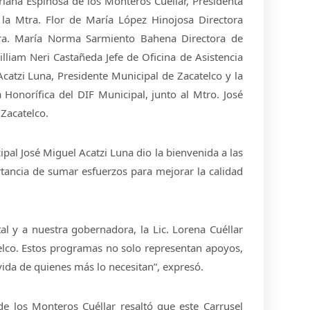
riana Espinosa de los Monteros Cuéllar, Presidenta
la Mtra. Flor de María López Hinojosa Directora
Mtra. María Norma Sarmiento Bahena Directora de
William Neri Castañeda Jefe de Oficina de Asistencia
 Acatzi Luna, Presidente Municipal de Zacatelco y la
 Honorífica del DIF Municipal, junto al Mtro. José
Zacatelco.
pal José Miguel Acatzi Luna dio la bienvenida a las
rtancia de sumar esfuerzos para mejorar la calidad
l y a nuestra gobernadora, la Lic. Lorena Cuéllar
lco. Estos programas no solo representan apoyos,
ida de quienes más lo necesitan”, expresó.
de los Monteros Cuéllar resaltó que este Carrusel