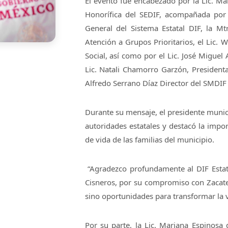
El evento fue encabezado por la Lic. Ma
Honorífica del SEDIF, acompañada por 
General del Sistema Estatal DIF, la 
Atención a Grupos Prioritarios, el Lic. 
Social, así como por el Lic. José Miguel
Lic. Natali Chamorro Garzón, Presidenta
Alfredo Serrano Díaz Director del SMDIF 
Durante su mensaje, el presidente munici
autoridades estatales y destacó la impo
de vida de las familias del municipio.
“Agradezco profundamente al DIF Estata
Cisneros, por su compromiso con Zacate
sino oportunidades para transformar la v
Por su parte, la Lic. Mariana Espinosa 