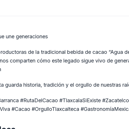
que une generaciones
roductoras de la tradicional bebida de cacao “Agua d
 nos comparten cómo este legado sigue vivo de gener
n
a guarda historia, tradición y el orgullo de nuestras ra
arranca
#RutaDelCacao
#TlaxcalaSiExiste
#Zacatelco
Viva
#Cacao
#OrgulloTlaxcalteca
#GastronomíaMexic