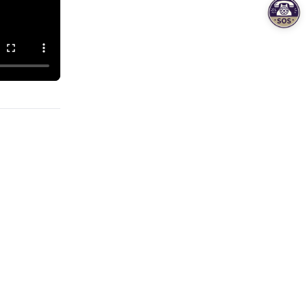
Siguiente
o, tienes
ar esto!