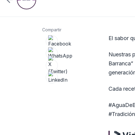
Compartir
El sabor 
Nuestras p
Barranca”
generació
Cada recet
#AguaDeB
#Tradición