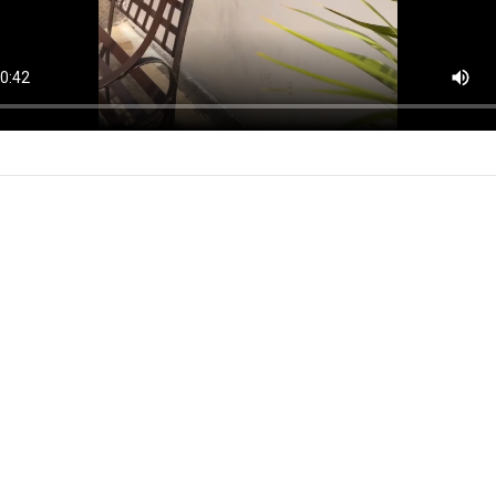
catelco fuerte y seguro
 y Amar con Cacao es
¡Si visitas Zacatelc
que prob