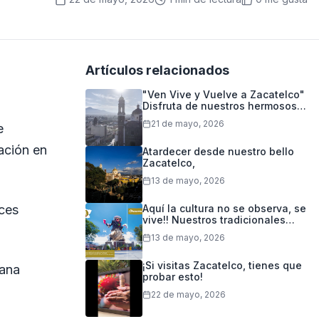
Artículos relacionados
"Ven Vive y Vuelve a Zacatelco"
Disfruta de nuestros hermosos
paisajes y nuestra deliciosa
21 de mayo, 2026
e
gastronomía
ación en
Atardecer desde nuestro bello
Zacatelco,
13 de mayo, 2026
íces
Aquí la cultura no se observa, se
vive!! Nuestros tradicionales
chivarrudos es el reflejo de
13 de mayo, 2026
identidad, alegría y herencia
que nos distingue.
¡Si visitas Zacatelco, tienes que
ana
probar esto!
22 de mayo, 2026