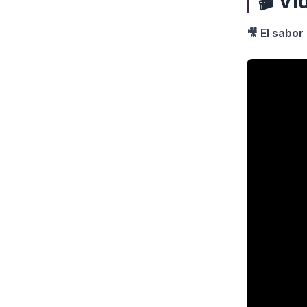
🎬 Vi
🎥 El sabo