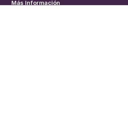
Más Información
Transparencia
SEVAC
Reportes Ciudadanos
Convocatorias
Programa Familia
Privacidad
Conecta con Nosotros
Número de visitas: 91016