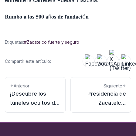
enfrente la carretera Puebla Tlaxcala.
𝐑𝐮𝐦𝐛𝐨 𝐚 𝐥𝐨𝐬 𝟓𝟎𝟎 𝐚ñ𝐨𝐬 𝐝𝐞 𝐟𝐮𝐧𝐝𝐚𝐜𝐢ó𝐧
Etiquetas:
#Zacatelco fuerte y seguro
Compartir este artículo:
Anterior
Siguiente
¡Descubre los
Presidencia de
túneles ocultos de
Zacatelco,
#Zacatelco!
Tlaxcala Año 1944